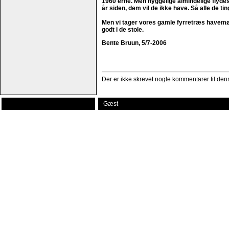
1960'erne. Men hyggelige almindelige flydes
år siden, dem vil de ikke have. Så alle de t
Men vi tager vores gamle fyrretræs havemøbe
godt i de stole.
Bente Bruun, 5/7-2006
Der er ikke skrevet nogle kommentarer til denn
Gæst