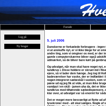
Forside
Log på
5. juli 2006
Ny bruger
Danskerne er forkælede forbrugere - ingen t
vi at anskaffe nyt, er vi ikke blege for at 
andre ting, som vi omgiver os med, er der 
gamle computerskærme bliver også udskifte
udmærket, så de bliver bare kørt på genbru
Og udvalget, når man skal have noget nyt, 
tandkrus i. Disse holdere er skruet ind i flise
ejere, så vi lader dem hænge. Jeg tog til Ho
badeværelser har vaske, der er indfældet i b
nogen integreret sæbeskål i vasken, som vi
pæne ud og jeg fik at vide, at man ikke brug
vandpyt i en skål - jamen uha da, det er ikke 
tandkrus med tilhørende sæbedispensere, den
klar over, at udvalget var så enormt for såd
Det er meget mere besværligt at flytte ud af
lysekroner med - alt skal sælges. Nogle af vo