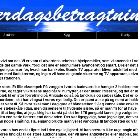
Artikler
Søg
Hjælp
vivl om det. Vi er vant til alverdens tekniske hjælpemidler, som vi anvender i 
smide det gamle væk, fordi det nye er endnu mere avanceret og smart. Drejer det
ingen grænser for, hvad man kan købe. Gamle TV apparater bliver udskiftet me
t med fladskærme, og ingen vil have de gamle skærme og TV apparater, selvo
gsstationen.
er stort. Et lille eksempel: På væggen i vores badeværelse hænger 2 holdere
rne, og tager vi krusene med når vi nu flytter, er der huller i fliserne, og det er 
lbæk til en stor forretning på Ahlgade og så på tandkrus og sæbeskåle. Det er jo
ordene - det har vi også i vores nye bolig. Det er pænt at se på og nemt at hold
 er vant til. Så hvor skal man i dag gøre af håndsæben ? Jeg kunne købe enkel
er sæbeskåle i dag, men dispensere til flydende sæbe, så er man fri for at have h
til at begribe, at jeg aldrig har tænkt på det før ! Til gengæld kunne jeg vælge i
 ene serie flottere end den anden. Det var ligegyldigt, hvad jeg valgte, det va
an nogle småting. Tja, engang brugte man vel et vandglas til tandbørsten og var 
 vores hus end at flytte ind i den nye lejlighed. Vi kan næsten ikke tage nogle a
res ting går til de store auktionshuse, der vil have antikviteter eller møbler, t