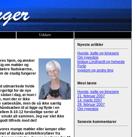
Udskriv
Nyeste artikler
Hunde, katte og kinesere
Om rygestop
vores hjem, og ønsker
biskop Lindhardt og helvede
 sig om møbler og
Forår
d lækre fladskærme,
sygdom og andre ting
m de stadig fungerer
Mest læste
 med udmærkede hvide
ærgerligt for de nye
Hunde, katte og kinesere
 sådan i dag, at man i
21. februar 2007
e, men der er ikke
14. marts 2007
te sæbeskåle, men de så ikke særlig
28. februar 2007
åndsæben til at ligge og flyde i en
Om rygestop
mellem 8-10-12 forskellige serier af
r smukt alt sammen. Jeg var slet ikke
godt tilfreds med det!
Seneste kommentarer
f vores mange møbler eller lamper eller
egnet af danske arkitektkoryfæer fra