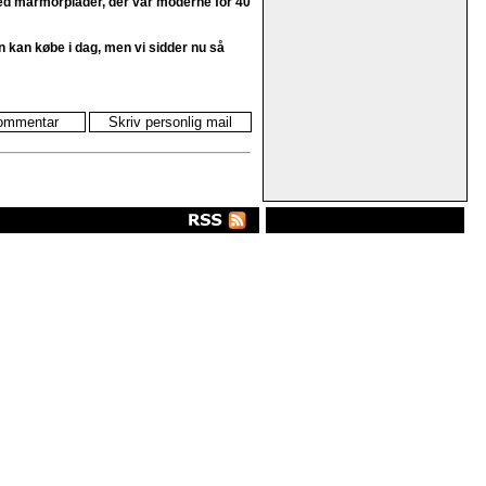
 med marmorplader, der var moderne for 40
 kan købe i dag, men vi sidder nu så