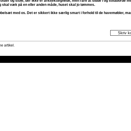
ofaer og stole, der ikke er arkitekttegnede, men rare at sidde i og sofaborde
ing skal væk på en eller anden måde, huset skal jo tømmes.
lsæt med os. Det er sikkert ikke særlig smart i forhold til de havemøbler, man
e artikel.