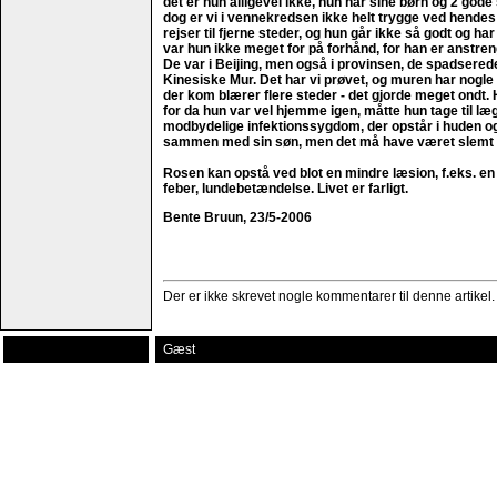
det er hun alligevel ikke, hun har sine børn og 2 god
dog er vi i vennekredsen ikke helt trygge ved hendes
rejser til fjerne steder, og hun går ikke så godt og har 
var hun ikke meget for på forhånd, for han er anstreng
De var i Beijing, men også i provinsen, de spadsered
Kinesiske Mur. Det har vi prøvet, og muren har nogl
der kom blærer flere steder - det gjorde meget ondt. Hu
for da hun var vel hjemme igen, måtte hun tage til læ
modbydelige infektionssygdom, der opstår i huden og 
sammen med sin søn, men det må have været slemt fo
Rosen kan opstå ved blot en mindre læsion, f.eks. en 
feber, lundebetændelse. Livet er farligt.
Bente Bruun, 23/5-2006
Der er ikke skrevet nogle kommentarer til denne artikel.
Gæst