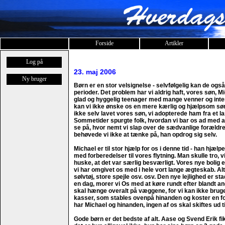
Forside
Artikler
Log på
23. maj 2006
Ny bruger
Børn er en stor velsignelse - selvfølgelig kan de også
perioder. Det problem har vi aldrig haft, vores søn, Mic
glad og hyggelig teenager med mange venner og inte
kan vi ikke ønske os en mere kærlig og hjælpsom søn. 
ikke selv lavet vores søn, vi adopterede ham fra et la
Sommetider spurgte folk, hvordan vi bar os ad med at 
se på, hvor nemt vi slap over de sædvanlige forældre
behøvede vi ikke at tænke på, han opdrog sig selv.
Michael er til stor hjælp for os i denne tid - han hjæl
med forberedelser til vores flytning. Man skulle tro, vi 
huske, at det var særlig besværligt. Vores nye bolig e
vi har omgivet os med i hele vort lange ægteskab. Alt
sølvtøj, store spejle osv. osv. Den nye lejlighed er st
en dag, morer vi Os med at køre rundt efter blandt a
skal hænge overalt på væggene, for vi kan ikke bruge
kasser, som stables ovenpå hinanden og koster en fo
har Michael og hinanden, ingen af os skal skiftes ud ti
Gode børn er det bedste af alt. Aase og Svend Erik f